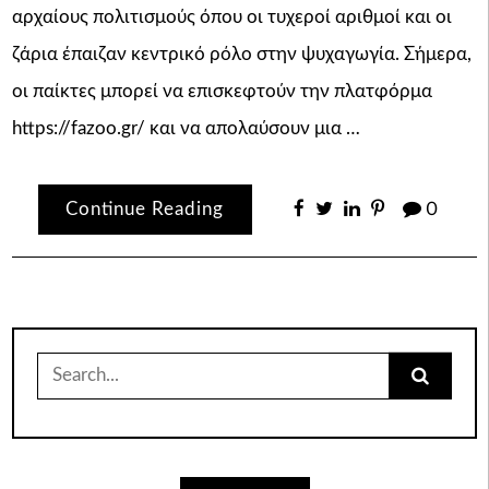
αρχαίους πολιτισμούς όπου οι τυχεροί αριθμοί και οι
ζάρια έπαιζαν κεντρικό ρόλο στην ψυχαγωγία. Σήμερα,
οι παίκτες μπορεί να επισκεφτούν την πλατφόρμα
https://fazoo.gr/ και να απολαύσουν μια …
Continue Reading
0
Search
for: