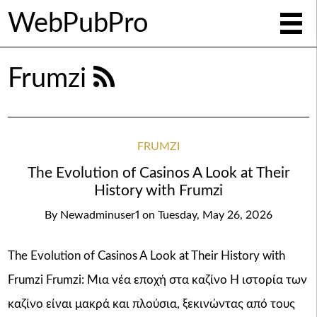
WebPubPro
Frumzi
FRUMZI
The Evolution of Casinos A Look at Their
History with Frumzi
By
Newadminuser1
on
Tuesday, May 26, 2026
The Evolution of Casinos A Look at Their History with
Frumzi Frumzi: Μια νέα εποχή στα καζίνο Η ιστορία των
καζίνο είναι μακρά και πλούσια, ξεκινώντας από τους