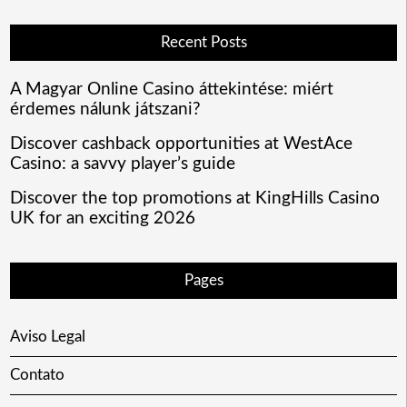
Recent Posts
A Magyar Online Casino áttekintése: miért
érdemes nálunk játszani?
Discover cashback opportunities at WestAce
Casino: a savvy player’s guide
Discover the top promotions at KingHills Casino
UK for an exciting 2026
Pages
Aviso Legal
Contato