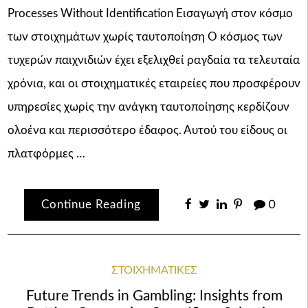
Processes Without Identification Εισαγωγή στον κόσμο
των στοιχημάτων χωρίς ταυτοποίηση Ο κόσμος των
τυχερών παιχνιδιών έχει εξελιχθεί ραγδαία τα τελευταία
χρόνια, και οι στοιχηματικές εταιρείες που προσφέρουν
υπηρεσίες χωρίς την ανάγκη ταυτοποίησης κερδίζουν
ολοένα και περισσότερο έδαφος. Αυτού του είδους οι
πλατφόρμες …
Continue Reading
0
ΣΤΟΙΧΗΜΑΤΙΚΕΣ
Future Trends in Gambling: Insights from