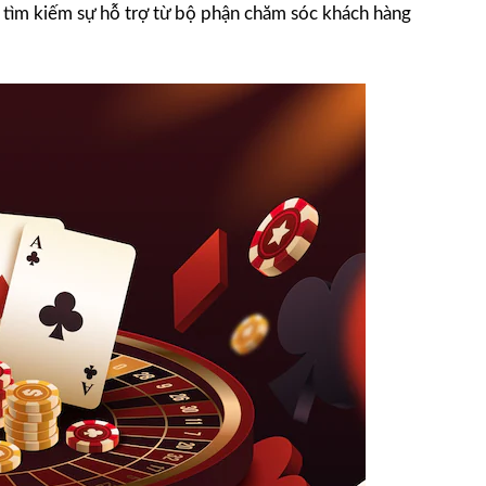
 tìm kiếm sự hỗ trợ từ bộ phận chăm sóc khách hàng