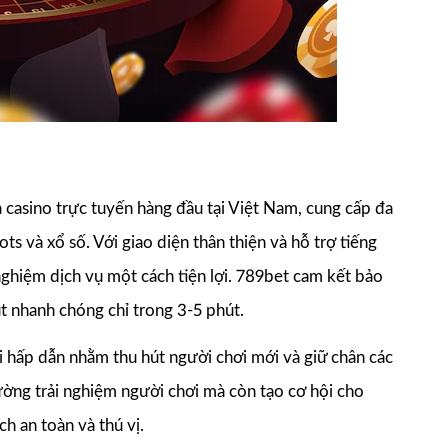
 casino trực tuyến hàng đầu tại Việt Nam, cung cấp đa
ots và xổ số. Với giao diện thân thiện và hỗ trợ tiếng
nghiệm dịch vụ một cách tiện lợi. 789bet cam kết bảo
t nhanh chóng chỉ trong 3-5 phút.
 hấp dẫn nhằm thu hút người chơi mới và giữ chân các
ường trải nghiệm người chơi mà còn tạo cơ hội cho
h an toàn và thú vị.