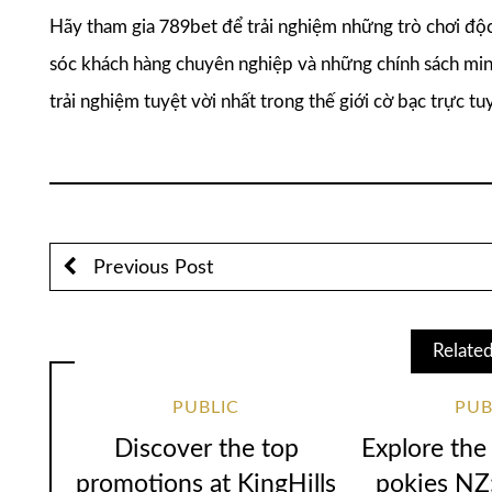
Hãy tham gia 789bet để trải nghiệm những trò chơi độc 
sóc khách hàng chuyên nghiệp và những chính sách min
trải nghiệm tuyệt vời nhất trong thế giới cờ bạc trực tu
Previous Post
Relate
PUBLIC
PUB
Discover the top
Explore the
promotions at KingHills
pokies NZ: