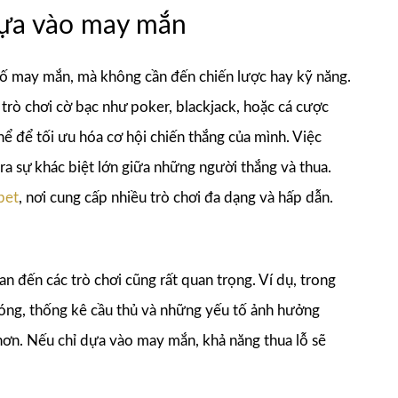
 dựa vào may mắn
tố may mắn, mà không cần đến chiến lược hay kỹ năng.
trò chơi cờ bạc như poker, blackjack, hoặc cá cược
hể để tối ưu hóa cơ hội chiến thắng của mình. Việc
ra sự khác biệt lớn giữa những người thắng và thua.
bet
, nơi cung cấp nhiều trò chơi đa dạng và hấp dẫn.
an đến các trò chơi cũng rất quan trọng. Ví dụ, trong
bóng, thống kê cầu thủ và những yếu tố ảnh hưởng
hơn. Nếu chỉ dựa vào may mắn, khả năng thua lỗ sẽ