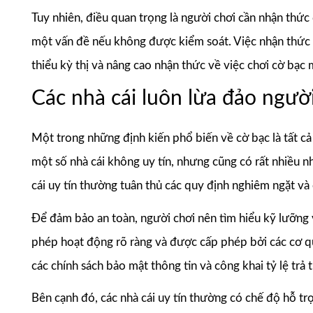
Tuy nhiên, điều quan trọng là người chơi cần nhận thức
một vấn đề nếu không được kiểm soát. Việc nhận thức v
thiểu kỳ thị và nâng cao nhận thức về việc chơi cờ bạc 
Các nhà cái luôn lừa đảo ngườ
Một trong những định kiến phổ biến về cờ bạc là tất cả
một số nhà cái không uy tín, nhưng cũng có rất nhiều 
cái uy tín thường tuân thủ các quy định nghiêm ngặt và
Để đảm bảo an toàn, người chơi nên tìm hiểu kỹ lưỡng v
phép hoạt động rõ ràng và được cấp phép bởi các cơ q
các chính sách bảo mật thông tin và công khai tỷ lệ trả
Bên cạnh đó, các nhà cái uy tín thường có chế độ hỗ tr