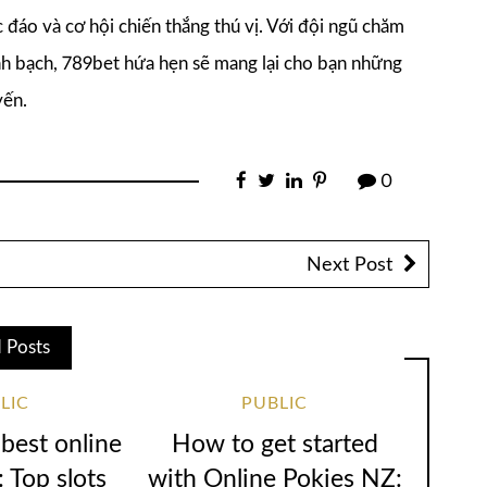
đáo và cơ hội chiến thắng thú vị. Với đội ngũ chăm
h bạch, 789bet hứa hẹn sẽ mang lại cho bạn những
yến.
0
Next Post
d Posts
LIC
PUBLIC
 best online
How to get started
 Top slots
with Online Pokies NZ: