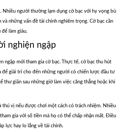
ng. Nhiều người thường lạm dụng cờ bạc với hy vọng bù
n và những vấn đề tài chính nghiêm trọng. Cờ bạc cần
 để làm giàu.
ời nghiện ngập
 ngập mới tham gia cờ bạc. Thực tế, cờ bạc thu hút
 để giải trí cho đến những người có chiến lược đầu tư
ể thư giãn sau những giờ làm việc căng thẳng hoặc khi
và thú vị nếu được chơi một cách có trách nhiệm. Nhiều
ỉ tham gia với số tiền mà họ có thể chấp nhận mất. Điều
 lực hay lo lắng về tài chính.