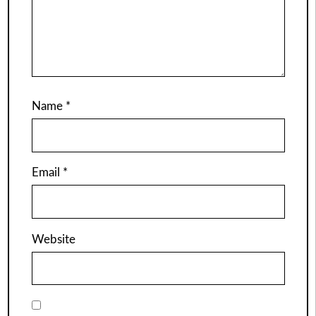
Name
*
Email
*
Website