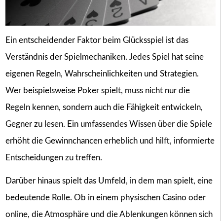
Ein entscheidender Faktor beim Glücksspiel ist das
Verständnis der Spielmechaniken. Jedes Spiel hat seine
eigenen Regeln, Wahrscheinlichkeiten und Strategien.
Wer beispielsweise Poker spielt, muss nicht nur die
Regeln kennen, sondern auch die Fähigkeit entwickeln,
Gegner zu lesen. Ein umfassendes Wissen über die Spiele
erhöht die Gewinnchancen erheblich und hilft, informierte
Entscheidungen zu treffen.
Darüber hinaus spielt das Umfeld, in dem man spielt, eine
bedeutende Rolle. Ob in einem physischen Casino oder
online, die Atmosphäre und die Ablenkungen können sich