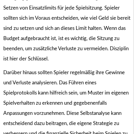
Setzen von Einsatzlimits für jede Spielsitzung. Spieler
sollten sich im Voraus entscheiden, wie viel Geld sie bereit
sind zu setzen und sich an dieses Limit halten. Wenn das
Budget aufgebraucht ist, ist es wichtig, die Sitzung zu
beenden, um zusätzliche Verluste zu vermeiden. Disziplin
ist hier der Schlüssel.
Darüber hinaus sollten Spieler regelmäßig ihre Gewinne
und Verluste analysieren. Das Führen eines
Spielprotokolls kann hilfreich sein, um Muster im eigenen
Spielverhalten zu erkennen und gegebenenfalls
Anpassungen vorzunehmen. Diese Selbstanalyse kann
entscheidend dazu beitragen, die eigene Strategie zu
verbessern und die finanzielle Sicherheit beim Spielen zu