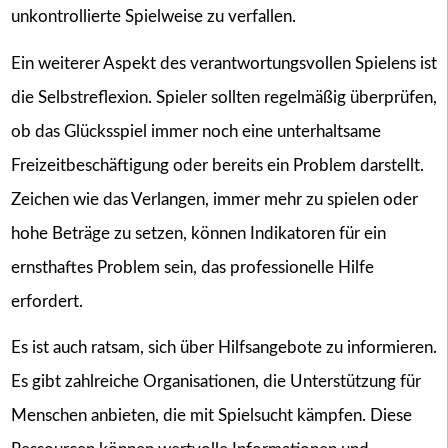
unkontrollierte Spielweise zu verfallen.
Ein weiterer Aspekt des verantwortungsvollen Spielens ist
die Selbstreflexion. Spieler sollten regelmäßig überprüfen,
ob das Glücksspiel immer noch eine unterhaltsame
Freizeitbeschäftigung oder bereits ein Problem darstellt.
Zeichen wie das Verlangen, immer mehr zu spielen oder
hohe Beträge zu setzen, können Indikatoren für ein
ernsthaftes Problem sein, das professionelle Hilfe
erfordert.
Es ist auch ratsam, sich über Hilfsangebote zu informieren.
Es gibt zahlreiche Organisationen, die Unterstützung für
Menschen anbieten, die mit Spielsucht kämpfen. Diese