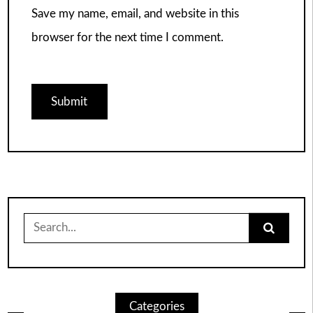
Save my name, email, and website in this
browser for the next time I comment.
Search
for:
Categories