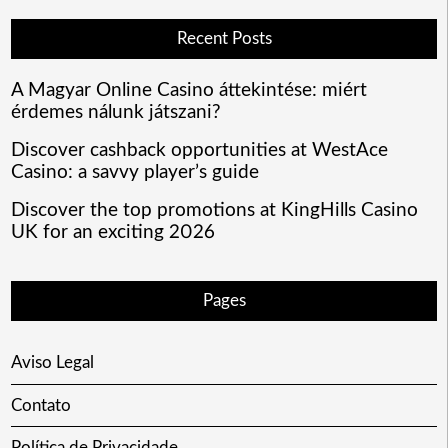
Recent Posts
A Magyar Online Casino áttekintése: miért
érdemes nálunk játszani?
Discover cashback opportunities at WestAce
Casino: a savvy player’s guide
Discover the top promotions at KingHills Casino
UK for an exciting 2026
Pages
Aviso Legal
Contato
Política de Privacidade