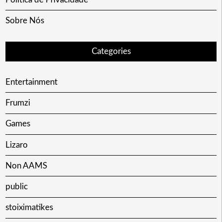
Sobre Nós
Categories
Entertainment
Frumzi
Games
Lizaro
Non AAMS
public
stoiximatikes