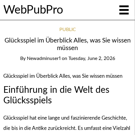
WebPubPro
PUBLIC
Glücksspiel im Überblick Alles, was Sie wissen
müssen
By
Newadminuser1
on
Tuesday, June 2, 2026
Glücksspiel im Überblick Alles, was Sie wissen müssen
Einführung in die Welt des
Glücksspiels
Glücksspiel hat eine lange und faszinierende Geschichte,
die bis in die Antike zurückreicht. Es umfasst eine Vielzahl