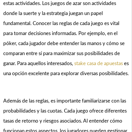
estas actividades. Los juegos de azar son actividades
donde la suerte y la estrategia juegan un papel
fundamental. Conocer las reglas de cada juego es vital
para tomar decisiones informadas. Por ejemplo, en el
póker, cada jugador debe entender las manos y cómo se
comparan entre sí para maximizar sus posibilidades de
ganar. Para aquellos interesados,
stake casa de apuestas
es
una opción excelente para explorar diversas posibilidades.
Además de las reglas, es importante familiarizarse con las
probabilidades y las cuotas. Cada juego ofrece diferentes
tasas de retorno y riesgos asociados. Al entender cómo
funcionan estos aspectos, los jugadores pueden gestionar