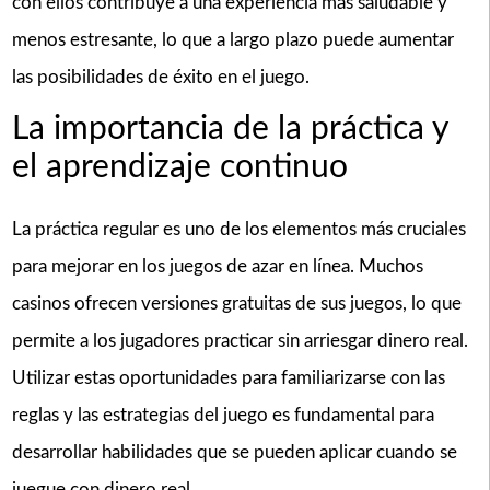
con ellos contribuye a una experiencia más saludable y
menos estresante, lo que a largo plazo puede aumentar
las posibilidades de éxito en el juego.
La importancia de la práctica y
el aprendizaje continuo
La práctica regular es uno de los elementos más cruciales
para mejorar en los juegos de azar en línea. Muchos
casinos ofrecen versiones gratuitas de sus juegos, lo que
permite a los jugadores practicar sin arriesgar dinero real.
Utilizar estas oportunidades para familiarizarse con las
reglas y las estrategias del juego es fundamental para
desarrollar habilidades que se pueden aplicar cuando se
juegue con dinero real.