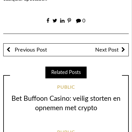
0
Previous Post
Next Post
Related Posts
PUBLIC
Bet Buffoon Casino: veilig storten en
opnemen met crypto