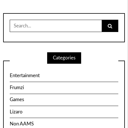
Search
for:
Categories
Entertainment
Frumzi
Games
Lizaro
Non AAMS