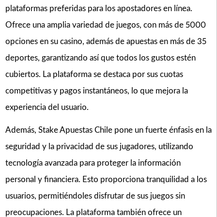
plataformas preferidas para los apostadores en línea.
Ofrece una amplia variedad de juegos, con más de 5000
opciones en su casino, además de apuestas en más de 35
deportes, garantizando así que todos los gustos estén
cubiertos. La plataforma se destaca por sus cuotas
competitivas y pagos instantáneos, lo que mejora la
experiencia del usuario.
Además, Stake Apuestas Chile pone un fuerte énfasis en la
seguridad y la privacidad de sus jugadores, utilizando
tecnología avanzada para proteger la información
personal y financiera. Esto proporciona tranquilidad a los
usuarios, permitiéndoles disfrutar de sus juegos sin
preocupaciones. La plataforma también ofrece un