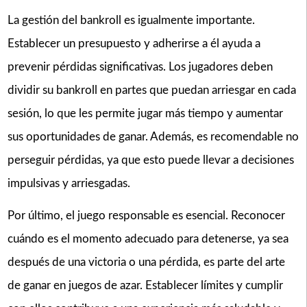
La gestión del bankroll es igualmente importante.
Establecer un presupuesto y adherirse a él ayuda a
prevenir pérdidas significativas. Los jugadores deben
dividir su bankroll en partes que puedan arriesgar en cada
sesión, lo que les permite jugar más tiempo y aumentar
sus oportunidades de ganar. Además, es recomendable no
perseguir pérdidas, ya que esto puede llevar a decisiones
impulsivas y arriesgadas.
Por último, el juego responsable es esencial. Reconocer
cuándo es el momento adecuado para detenerse, ya sea
después de una victoria o una pérdida, es parte del arte
de ganar en juegos de azar. Establecer límites y cumplir