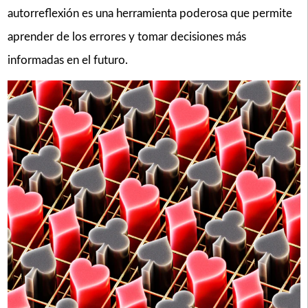
autorreflexión es una herramienta poderosa que permite
aprender de los errores y tomar decisiones más
informadas en el futuro.