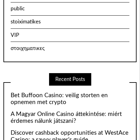
public
stoiximatikes
VIP
στοιχηματικες
Recent Posts
Bet Buffoon Casino: veilig storten en
opnemen met crypto
A Magyar Online Casino áttekintése: miért
érdemes nálunk játszani?
Discover cashback opportunities at WestAce
Casino: a savvy player’s guide