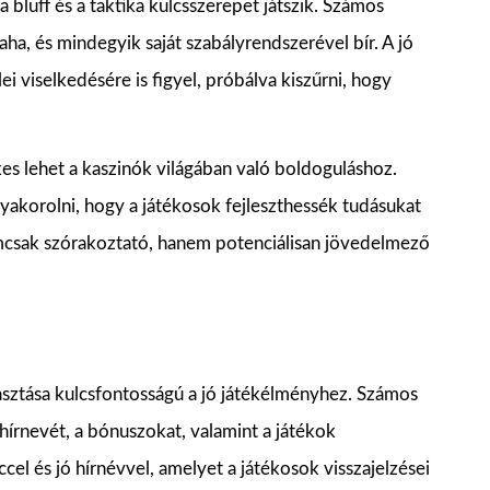
 bluff és a taktika kulcsszerepet játszik. Számos
ha, és mindegyik saját szabályrendszerével bír. A jó
ei viselkedésére is figyel, próbálva kiszűrni, hogy
.
kes lehet a kaszinók világában való boldoguláshoz.
akorolni, hogy a játékosok fejleszthessék tudásukat
emcsak szórakoztató, hanem potenciálisan jövedelmező
lasztása kulcsfontosságú a jó játékélményhez. Számos
hírnevét, a bónuszokat, valamint a játékok
el és jó hírnévvel, amelyet a játékosok visszajelzései