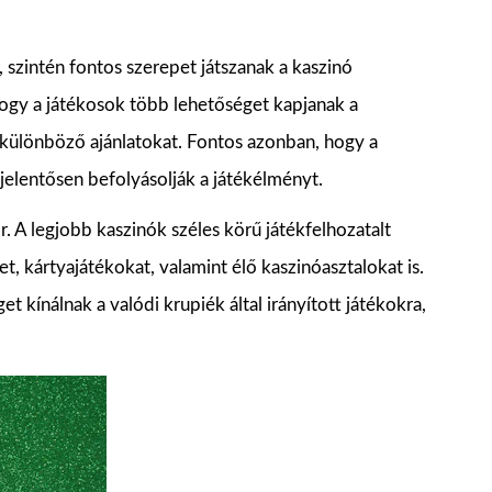
, szintén fontos szerepet játszanak a kaszinó
ogy a játékosok több lehetőséget kapjanak a
a különböző ajánlatokat. Fontos azonban, hogy a
 jelentősen befolyásolják a játékélményt.
r. A legjobb kaszinók széles körű játékfelhozatalt
, kártyajátékokat, valamint élő kaszinóasztalokat is.
 kínálnak a valódi krupiék által irányított játékokra,