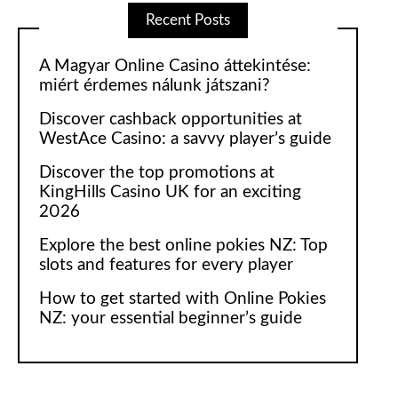
Recent Posts
A Magyar Online Casino áttekintése:
miért érdemes nálunk játszani?
Discover cashback opportunities at
WestAce Casino: a savvy player’s guide
Discover the top promotions at
KingHills Casino UK for an exciting
2026
Explore the best online pokies NZ: Top
slots and features for every player
How to get started with Online Pokies
NZ: your essential beginner’s guide