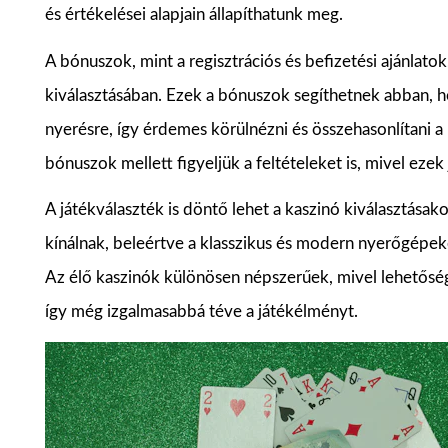
és értékelései alapjain állapíthatunk meg.
A bónuszok, mint a regisztrációs és befizetési ajánlatok
kiválasztásában. Ezek a bónuszok segíthetnek abban, h
nyerésre, így érdemes körülnézni és összehasonlítani 
bónuszok mellett figyeljük a feltételeket is, mivel ezek
A játékválaszték is döntő lehet a kaszinó kiválasztásako
kínálnak, beleértve a klasszikus és modern nyerőgépeket
Az élő kaszinók különösen népszerűek, mivel lehetőséget
így még izgalmasabbá téve a játékélményt.