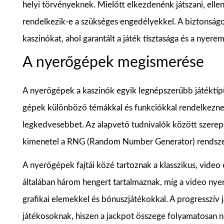
helyi törvényeknek. Mielőtt elkezdenénk játszani, ellenő
rendelkezik-e a szükséges engedélyekkel. A biztonság
kaszinókat, ahol garantált a játék tisztasága és a nyere
A nyerőgépek megismerése
A nyerőgépek a kaszinók egyik legnépszerűbb játéktíp
gépek különböző témákkal és funkciókkal rendelkeznek
legkedvesebbet. Az alapvető tudnivalók között szerep
kimenetel a RNG (Random Number Generator) rendszeren
A nyerőgépek fajtái közé tartoznak a klasszikus, video
általában három hengert tartalmaznak, míg a video nye
grafikai elemekkel és bónuszjátékokkal. A progresszív 
játékosoknak, hiszen a jackpot összege folyamatosan nö