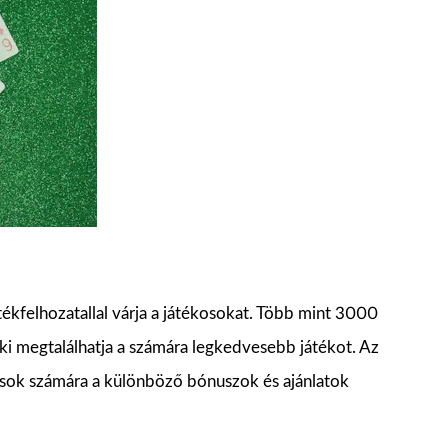
tékfelhozatallal várja a játékosokat. Több mint 3000
ki megtalálhatja a számára legkedvesebb játékot. Az
osok számára a különböző bónuszok és ajánlatok