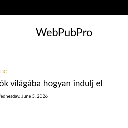
WebPubPro
LIC
k világába hogyan indulj el
ednesday, June 3, 2026
l