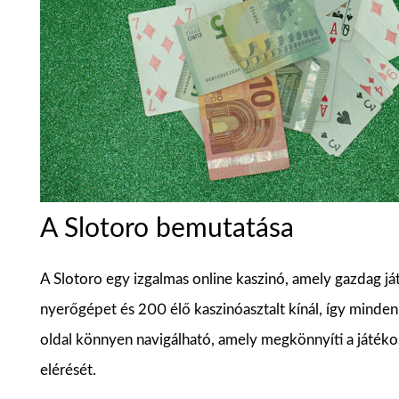
A Slotoro bemutatása
A Slotoro egy izgalmas online kaszinó, amely gazdag já
nyerőgépet és 200 élő kaszinóasztalt kínál, így minden
oldal könnyen navigálható, amely megkönnyíti a játék
elérését.