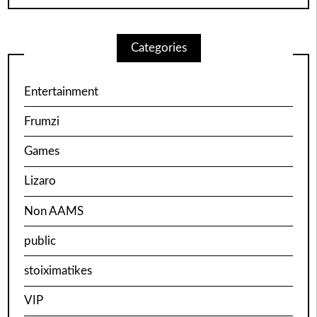
Categories
Entertainment
Frumzi
Games
Lizaro
Non AAMS
public
stoiximatikes
VIP