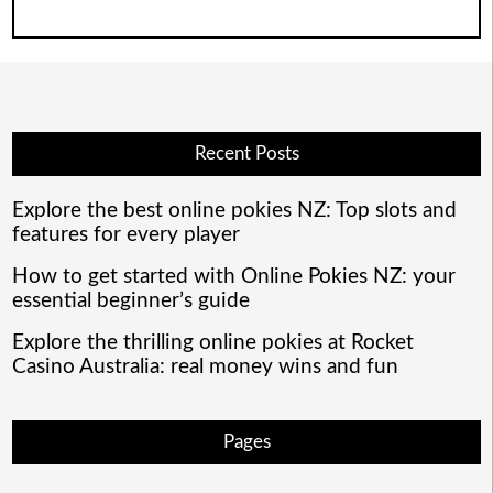
Recent Posts
Explore the best online pokies NZ: Top slots and
features for every player
How to get started with Online Pokies NZ: your
essential beginner’s guide
Explore the thrilling online pokies at Rocket
Casino Australia: real money wins and fun
Pages