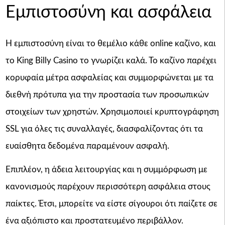
Εμπιστοσύνη και ασφάλεια
Η εμπιστοσύνη είναι το θεμέλιο κάθε online καζίνο, και
το King Billy Casino το γνωρίζει καλά. Το καζίνο παρέχει
κορυφαία μέτρα ασφαλείας και συμμορφώνεται με τα
διεθνή πρότυπα για την προστασία των προσωπικών
στοιχείων των χρηστών. Χρησιμοποιεί κρυπτογράφηση
SSL για όλες τις συναλλαγές, διασφαλίζοντας ότι τα
ευαίσθητα δεδομένα παραμένουν ασφαλή.
Επιπλέον, η άδεια λειτουργίας και η συμμόρφωση με
κανονισμούς παρέχουν περισσότερη ασφάλεια στους
παίκτες. Έτσι, μπορείτε να είστε σίγουροι ότι παίζετε σε
ένα αξιόπιστο και προστατευμένο περιβάλλον.