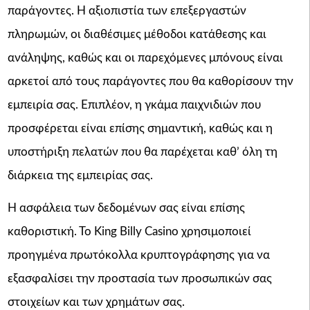
παράγοντες. Η αξιοπιστία των επεξεργαστών
πληρωμών, οι διαθέσιμες μέθοδοι κατάθεσης και
ανάληψης, καθώς και οι παρεχόμενες μπόνους είναι
αρκετοί από τους παράγοντες που θα καθορίσουν την
εμπειρία σας. Επιπλέον, η γκάμα παιχνιδιών που
προσφέρεται είναι επίσης σημαντική, καθώς και η
υποστήριξη πελατών που θα παρέχεται καθ’ όλη τη
διάρκεια της εμπειρίας σας.
Η ασφάλεια των δεδομένων σας είναι επίσης
καθοριστική. Το King Billy Casino χρησιμοποιεί
προηγμένα πρωτόκολλα κρυπτογράφησης για να
εξασφαλίσει την προστασία των προσωπικών σας
στοιχείων και των χρημάτων σας.