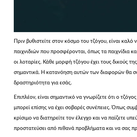
Πριν βυθιστείτε στον κόσμο του τζόγου, είναι καλό
παιχνιδιών που προσφέρονται, όπως τα παιχνίδια καζ
οι λοταρίες. Κάθε μορφή τζόγου έχει τους δικούς τη
σημαντικά. Η κατανόηση αυτών των διαφορών θα σα
δραστηριότητα για εσάς.
Επιπλέον, είναι σημαντικό να γνωρίζετε ότι ο τζόγο
μπορεί επίσης να έχει σοβαρές συνέπειες. Όπως συμβ
κρίσιμο να διατηρείτε τον έλεγχο και να παίζετε υ
προστατεύσει από πιθανά προβλήματα και να σας πρ