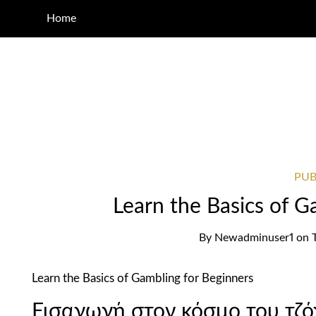
Home
PUB
Learn the Basics of G
By
Newadminuser1
on
Learn the Basics of Gambling for Beginners
Εισαγωγή στον κόσμο του τζ