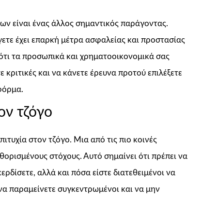
ων είναι ένας άλλος σημαντικός παράγοντας.
γετε έχει επαρκή μέτρα ασφαλείας και προστασίας
 ότι τα προσωπικά και χρηματοοικονομικά σας
ε κριτικές και να κάνετε έρευνα προτού επιλέξετε
φόρμα.
ον τζόγο
πιτυχία στον τζόγο. Μια από τις πιο κοινές
αθορισμένους στόχους. Αυτό σημαίνει ότι πρέπει να
ερδίσετε, αλλά και πόσα είστε διατεθειμένοι να
 να παραμείνετε συγκεντρωμένοι και να μην