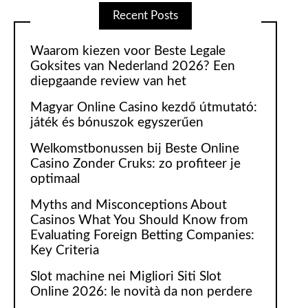
Recent Posts
Waarom kiezen voor Beste Legale
Goksites van Nederland 2026? Een
diepgaande review van het
Magyar Online Casino kezdő útmutató:
játék és bónuszok egyszerűen
Welkomstbonussen bij Beste Online
Casino Zonder Cruks: zo profiteer je
optimaal
Myths and Misconceptions About
Casinos What You Should Know from
Evaluating Foreign Betting Companies:
Key Criteria
Slot machine nei Migliori Siti Slot
Online 2026: le novità da non perdere