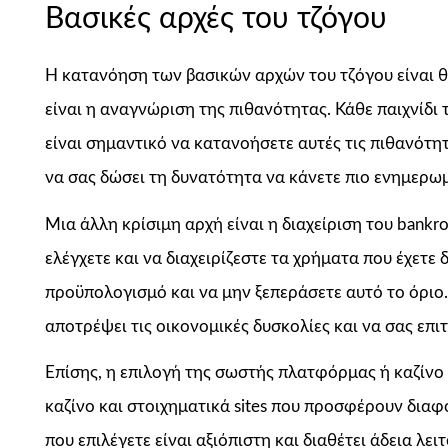
Βασικές αρχές του τζόγου
Η κατανόηση των βασικών αρχών του τζόγου είναι θ
είναι η αναγνώριση της πιθανότητας. Κάθε παιχνίδι 
είναι σημαντικό να κατανοήσετε αυτές τις πιθανότη
να σας δώσει τη δυνατότητα να κάνετε πιο ενημερω
Μια άλλη κρίσιμη αρχή είναι η διαχείριση του bankr
ελέγχετε και να διαχειρίζεστε τα χρήματα που έχετε 
προϋπολογισμό και να μην ξεπεράσετε αυτό το όριο
αποτρέψει τις οικονομικές δυσκολίες και να σας επι
Επίσης, η επιλογή της σωστής πλατφόρμας ή καζίνο
καζίνο και στοιχηματικά sites που προσφέρουν διαφ
που επιλέγετε είναι αξιόπιστη και διαθέτει άδεια λε