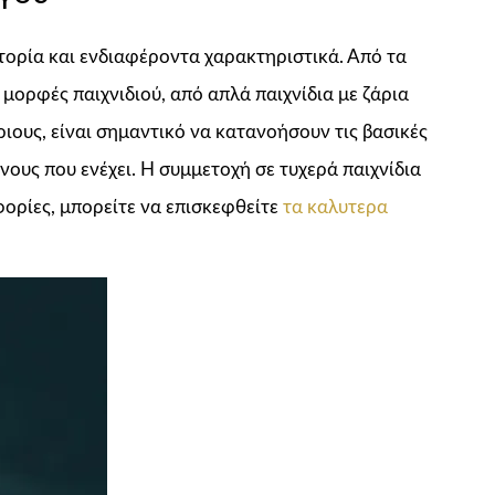
στορία και ενδιαφέροντα χαρακτηριστικά. Από τα
μορφές παιχνιδιού, από απλά παιχνίδια με ζάρια
άριους, είναι σημαντικό να κατανοήσουν τις βασικές
ύνους που ενέχει. Η συμμετοχή σε τυχερά παιχνίδια
ορίες, μπορείτε να επισκεφθείτε
τα καλυτερα