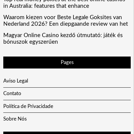
in Australia: features that enhance
Waarom kiezen voor Beste Legale Goksites van
Nederland 2026? Een diepgaande review van het
Magyar Online Casino kezdő útmutató: játék és
bónuszok egyszerűen
Pages
Aviso Legal
Contato
Política de Privacidade
Sobre Nós