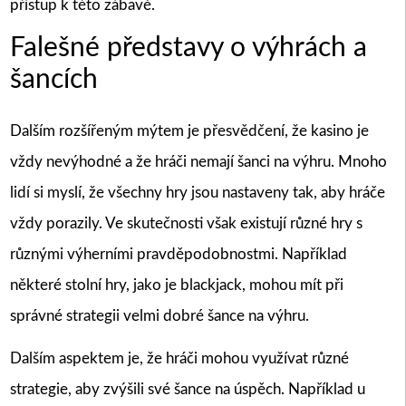
přístup k této zábavě.
Falešné představy o výhrách a
šancích
Dalším rozšířeným mýtem je přesvědčení, že kasino je
vždy nevýhodné a že hráči nemají šanci na výhru. Mnoho
lidí si myslí, že všechny hry jsou nastaveny tak, aby hráče
vždy porazily. Ve skutečnosti však existují různé hry s
různými výherními pravděpodobnostmi. Například
některé stolní hry, jako je blackjack, mohou mít při
správné strategii velmi dobré šance na výhru.
Dalším aspektem je, že hráči mohou využívat různé
strategie, aby zvýšili své šance na úspěch. Například u