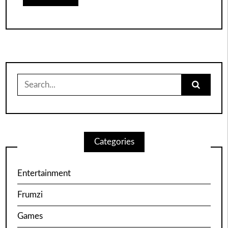
Search
for:
Categories
Entertainment
Frumzi
Games