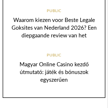
PUBLIC
Waarom kiezen voor Beste Legale
Goksites van Nederland 2026? Een
diepgaande review van het
PUBLIC
Magyar Online Casino kezdő
útmutató: játék és bónuszok
egyszerűen