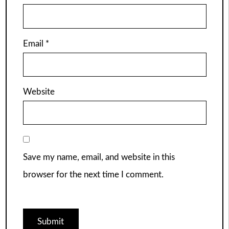
Email
*
Website
Save my name, email, and website in this
browser for the next time I comment.