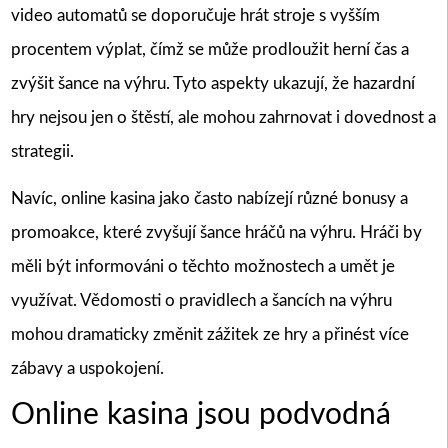
video automatů se doporučuje hrát stroje s vyšším
procentem výplat, čímž se může prodloužit herní čas a
zvýšit šance na výhru. Tyto aspekty ukazují, že hazardní
hry nejsou jen o štěstí, ale mohou zahrnovat i dovednost a
strategii.
Navíc, online kasina jako často nabízejí různé bonusy a
promoakce, které zvyšují šance hráčů na výhru. Hráči by
měli být informováni o těchto možnostech a umět je
využívat. Vědomosti o pravidlech a šancích na výhru
mohou dramaticky změnit zážitek ze hry a přinést více
zábavy a uspokojení.
Online kasina jsou podvodná