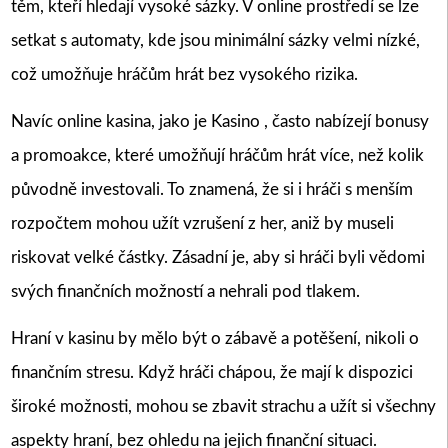
těm, kteří hledají vysoké sázky. V online prostředí se lze
setkat s automaty, kde jsou minimální sázky velmi nízké,
což umožňuje hráčům hrát bez vysokého rizika.
Navíc online kasina, jako je Kasino , často nabízejí bonusy
a promoakce, které umožňují hráčům hrát více, než kolik
původně investovali. To znamená, že si i hráči s menším
rozpočtem mohou užít vzrušení z her, aniž by museli
riskovat velké částky. Zásadní je, aby si hráči byli vědomi
svých finančních možností a nehrali pod tlakem.
Hraní v kasinu by mělo být o zábavě a potěšení, nikoli o
finančním stresu. Když hráči chápou, že mají k dispozici
široké možnosti, mohou se zbavit strachu a užít si všechny
aspekty hraní, bez ohledu na jejich finanční situaci.