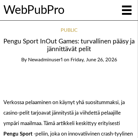
WebPubPro
PUBLIC
Pengu Sport InOut Games: turvallinen pääsy ja
jännittävät pelit
By
Newadminuser1
on
Friday, June 26, 2026
Verkossa pelaaminen on käynyt yhä suositummaksi, ja
casino-pelit tarjoavat jännitystä ja viihdettä pelaajille
ympäri maailmaa. Tämä artikkeli keskittyy erityisesti
Pengu Sport
-peliin, joka on innovatiivinen crash-tyylinen