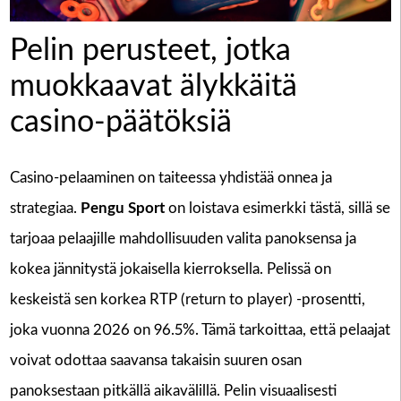
Pelin perusteet, jotka
muokkaavat älykkäitä
casino-päätöksiä
Casino-pelaaminen on taiteessa yhdistää onnea ja
strategiaa.
Pengu Sport
on loistava esimerkki tästä, sillä se
tarjoaa pelaajille mahdollisuuden valita panoksensa ja
kokea jännitystä jokaisella kierroksella. Pelissä on
keskeistä sen korkea RTP (return to player) -prosentti,
joka vuonna 2026 on 96.5%. Tämä tarkoittaa, että pelaajat
voivat odottaa saavansa takaisin suuren osan
panoksestaan pitkällä aikavälillä. Pelin visuaalisesti