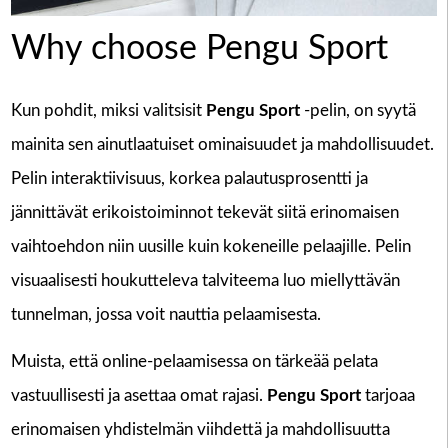
Why choose Pengu Sport
Kun pohdit, miksi valitsisit
Pengu Sport
-pelin, on syytä
mainita sen ainutlaatuiset ominaisuudet ja mahdollisuudet.
Pelin interaktiivisuus, korkea palautusprosentti ja
jännittävät erikoistoiminnot tekevät siitä erinomaisen
vaihtoehdon niin uusille kuin kokeneille pelaajille. Pelin
visuaalisesti houkutteleva talviteema luo miellyttävän
tunnelman, jossa voit nauttia pelaamisesta.
Muista, että online-pelaamisessa on tärkeää pelata
vastuullisesti ja asettaa omat rajasi.
Pengu Sport
tarjoaa
erinomaisen yhdistelmän viihdettä ja mahdollisuutta