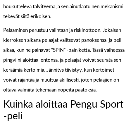
houkutteleva talviteema ja sen ainutlaatuinen mekanismi
tekevät siitä erikoisen.
Pelaaminen perustuu valintaan ja riskinottoon. Jokaisen
kierroksen aikana pelaajat valitsevat panoksensa, ja peli
alkaa, kun he painavat “SPIN” -painiketta. Tässä vaiheessa
pingviini aloittaa lentonsa, ja pelaajat voivat seurata sen
keräämiä kertoimia. Jännitys tiivistyy, kun kertoimet
voivat räjähtää ja muuttua äkillisesti, joten pelaajien on
oltava valmiita tekemään nopeita päätöksiä.
Kuinka aloittaa Pengu Sport
-peli