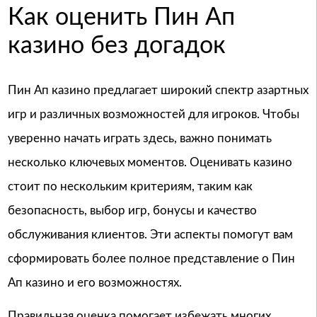
Как оценить Пин Ап
казино без догадок
Пин Ап казино предлагает широкий спектр азартных
игр и различных возможностей для игроков. Чтобы
уверенно начать играть здесь, важно понимать
несколько ключевых моментов. Оценивать казино
стоит по нескольким критериям, таким как
безопасность, выбор игр, бонусы и качество
обслуживания клиентов. Эти аспекты помогут вам
сформировать более полное представление о Пин
Ап казино и его возможностях.
Правильная оценка помогает избежать многих