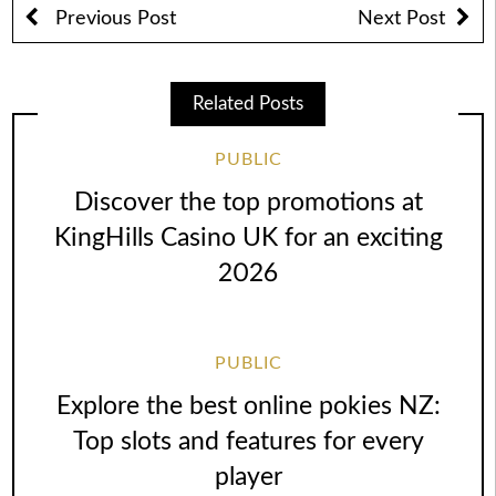
Previous Post
Next Post
Related Posts
PUBLIC
Discover the top promotions at
KingHills Casino UK for an exciting
2026
PUBLIC
Explore the best online pokies NZ:
Top slots and features for every
player