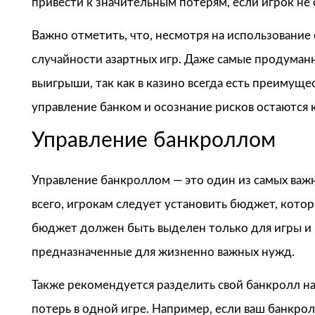
привести к значительным потерям, если игрок не 
Важно отметить, что, несмотря на использование 
случайности азартных игр. Даже самые продуман
выигрыши, так как в казино всегда есть преимущ
управление банком и осознание рисков остаются 
Управление банкроллом
Управление банкроллом — это один из самых важ
всего, игрокам следует установить бюджет, котор
бюджет должен быть выделен только для игры и н
предназначенные для жизненно важных нужд.
Также рекомендуется разделить свой банкролл на
потерь в одной игре. Например, если ваш банкро