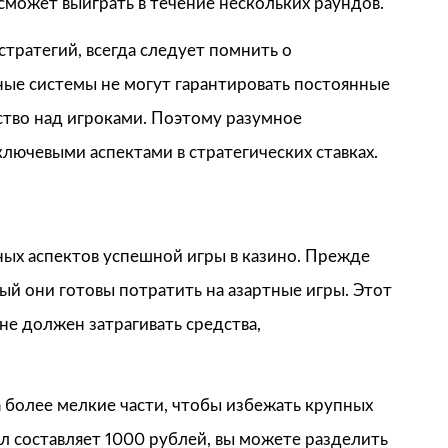
сможет выиграть в течение нескольких раундов.
стратегий, всегда следует помнить о
ные системы не могут гарантировать постоянные
ество над игроками. Поэтому разумное
ключевыми аспектами в стратегических ставках.
ных аспектов успешной игры в казино. Прежде
ый они готовы потратить на азартные игры. Этот
е должен затрагивать средства,
 более мелкие части, чтобы избежать крупных
лл составляет 1000 рублей, вы можете разделить