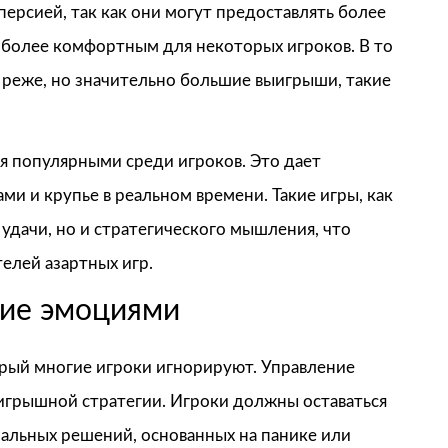
персией, так как они могут предоставлять более
 более комфортным для некоторых игроков. В то
 реже, но значительно большие выигрыши, такие
я популярными среди игроков. Это дает
и и крупье в реальном времени. Такие игры, как
 удачи, но и стратегического мышления, что
елей азартных игр.
ние эмоциями
орый многие игроки игнорируют. Управление
грышной стратегии. Игроки должны оставаться
альных решений, основанных на панике или