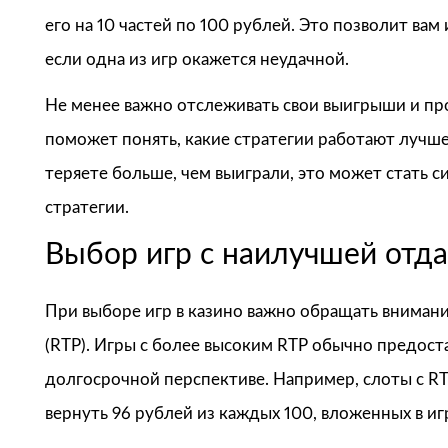
его на 10 частей по 100 рублей. Это позволит ва
если одна из игр окажется неудачной.
Не менее важно отслеживать свои выигрыши и про
поможет понять, какие стратегии работают лучше, 
теряете больше, чем выиграли, это может стать с
стратегии.
Выбор игр с наилучшей отд
При выборе игр в казино важно обращать внимани
(RTP). Игры с более высоким RTP обычно предос
долгосрочной перспективе. Например, слоты с RT
вернуть 96 рублей из каждых 100, вложенных в иг