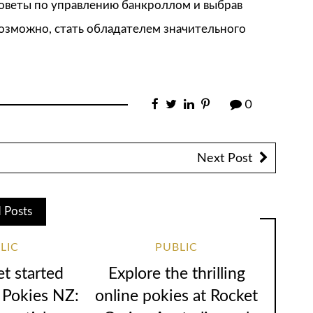
советы по управлению банкроллом и выбрав
возможно, стать обладателем значительного
0
Next Post
d Posts
LIC
PUBLIC
t started
Explore the thrilling
 Pokies NZ:
online pokies at Rocket