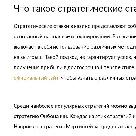
Что такое стратегические ст
Стратегические ставки в казино представляют со
основанный на анализе и планировании. В отличие
включает в себя использование различных метод
на выигрыш. Такой подход не гарантирует успех, 
получения прибыли в долгосрочной перспективе.
официальный сайт
, чтобы узнать о различных стра
Среди наиболее популярных стратегий можно выд
стратегию Фибоначчи. Каждая из этих стратегий и
Например, стратегия Мартингейла предполагает 