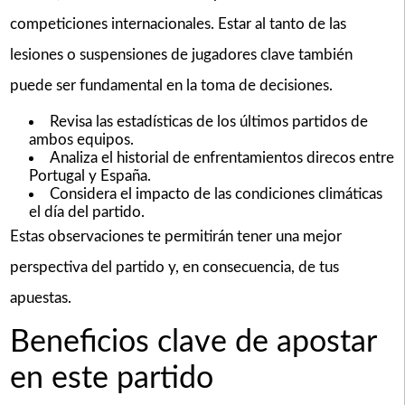
competiciones internacionales. Estar al tanto de las
lesiones o suspensiones de jugadores clave también
puede ser fundamental en la toma de decisiones.
Revisa las estadísticas de los últimos partidos de
ambos equipos.
Analiza el historial de enfrentamientos direcos entre
Portugal y España.
Considera el impacto de las condiciones climáticas
el día del partido.
Estas observaciones te permitirán tener una mejor
perspectiva del partido y, en consecuencia, de tus
apuestas.
Beneficios clave de apostar
en este partido