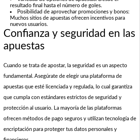
resultado final hasta el número de goles.
Posibilidad de aprovechar promociones y bonos:
Muchos sitios de apuestas ofrecen incentivos para
nuevos usuarios.
Confianza y seguridad en las
apuestas
Cuando se trata de apostar, la seguridad es un aspecto
fundamental. Asegúrate de elegir una plataforma de
apuestas que esté licenciada y regulada, lo cual garantiza
que cumpla con estándares estrictos de seguridad y
protección al usuario. La mayoría de las plataformas
ofrecen métodos de pago seguros y utilizan tecnología de
encriptación para proteger tus datos personales y
financieros.