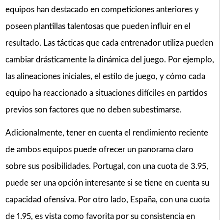
equipos han destacado en competiciones anteriores y
poseen plantillas talentosas que pueden influir en el
resultado. Las tácticas que cada entrenador utiliza pueden
cambiar drásticamente la dinámica del juego. Por ejemplo,
las alineaciones iniciales, el estilo de juego, y cómo cada
equipo ha reaccionado a situaciones difíciles en partidos
previos son factores que no deben subestimarse.
Adicionalmente, tener en cuenta el rendimiento reciente
de ambos equipos puede ofrecer un panorama claro
sobre sus posibilidades. Portugal, con una cuota de 3.95,
puede ser una opción interesante si se tiene en cuenta su
capacidad ofensiva. Por otro lado, España, con una cuota
de 1.95, es vista como favorita por su consistencia en