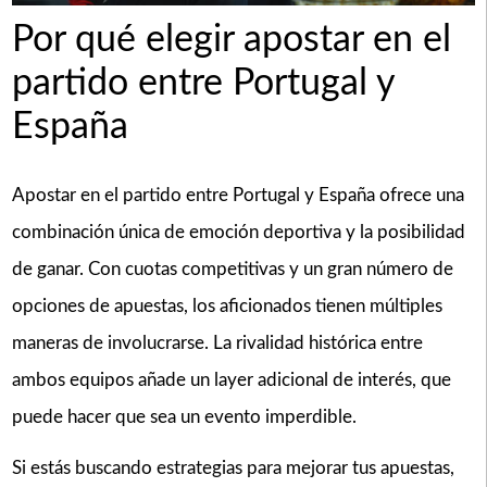
Por qué elegir apostar en el
partido entre Portugal y
España
Apostar en el partido entre Portugal y España ofrece una
combinación única de emoción deportiva y la posibilidad
de ganar. Con cuotas competitivas y un gran número de
opciones de apuestas, los aficionados tienen múltiples
maneras de involucrarse. La rivalidad histórica entre
ambos equipos añade un layer adicional de interés, que
puede hacer que sea un evento imperdible.
Si estás buscando estrategias para mejorar tus apuestas,