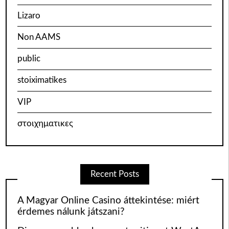
Lizaro
Non AAMS
public
stoiximatikes
VIP
στοιχηματικες
Recent Posts
A Magyar Online Casino áttekintése: miért
érdemes nálunk játszani?