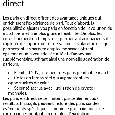
direct
Les paris en direct offrent des avantages uniques qui
enrichissent l’expérience de pari. Tout d’abord, la
possibilité d’ajuster vos paris en fonction de l’évolution du
match permet une plus grande flexibilité. De plus, les
cotes fluctuent en temps réel, permettant aux parieurs de
capturer des opportunités de valeur. Les plateformes qui
permettent les paris en crypto-monnaies offrent
également un niveau de sécurité et d’anonymat
supplémentaire, attirant ainsi une nouvelle génération de
parieurs.
Flexibilité d’ajustement des paris pendant le match.
Cotes en temps réel qui augmentent les
opportunités de gains.
Sécurité accrue avec l’utilisation de crypto-
monnaies.
Les paris en direct ne se limitent pas seulement aux
résultats finaux; ils peuvent inclure des paris sur des
événements spécifiques, comme le prochain but ou le
carton jaune, ajoutant encore plus d’excitation.