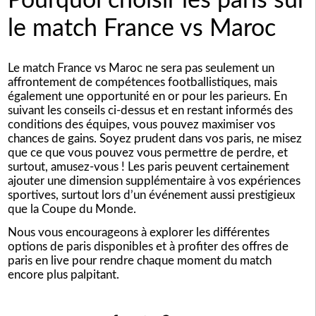
Pourquoi choisir les paris sur
le match France vs Maroc
Le match France vs Maroc ne sera pas seulement un
affrontement de compétences footballistiques, mais
également une opportunité en or pour les parieurs. En
suivant les conseils ci-dessus et en restant informés des
conditions des équipes, vous pouvez maximiser vos
chances de gains. Soyez prudent dans vos paris, ne misez
que ce que vous pouvez vous permettre de perdre, et
surtout, amusez-vous ! Les paris peuvent certainement
ajouter une dimension supplémentaire à vos expériences
sportives, surtout lors d’un événement aussi prestigieux
que la Coupe du Monde.
Nous vous encourageons à explorer les différentes
options de paris disponibles et à profiter des offres de
paris en live pour rendre chaque moment du match
encore plus palpitant.