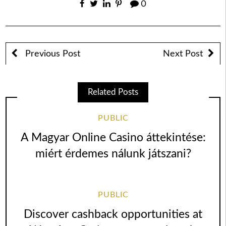
0
Previous Post
Next Post
Related Posts
PUBLIC
A Magyar Online Casino áttekintése:
miért érdemes nálunk játszani?
PUBLIC
Discover cashback opportunities at