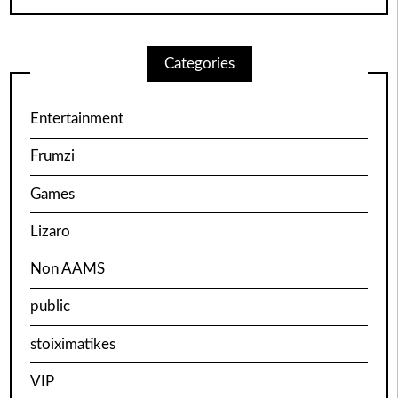
Categories
Entertainment
Frumzi
Games
Lizaro
Non AAMS
public
stoiximatikes
VIP