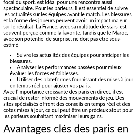
focal du sport, est idéal pour une rencontre aussi
spectaculaire. Pour les parieurs, il est essentiel de suivre
les actualités sur les équipes avant le match. Les blessures
et la forme des joueurs peuvent avoir un impact majeur
sur le résultat. La France, avec sa multitude de stars, est
souvent perçue comme la favorite, tandis que le Maroc,
avec son potentiel de surprise, ne doit pas être sous-
estimé.
Suivre les actualités des équipes pour anticiper les
blessures.
Analyser les performances passées pour mieux
évaluer les forces et faiblesses.
Utiliser des plateformes fournissant des mises à jour
en temps réel pour ajuster vos paris.
Avec l’importance croissante des paris en direct, il est
crucial de rester informé des mouvements de jeu. Des
sites spécialisés offrent des conseils en temps réel et des
cotes mises à jour, ce qui peut être un précieux atout pour
les parieurs souhaitant maximiser leurs gains.
Avantages clés des paris en