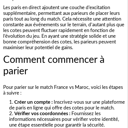
Les paris en direct ajoutent une couche d’excitation
supplémentaire, permettant aux parieurs de placer leurs
paris tout au long du match. Cela nécessite une attention
constante aux événements sur le terrain, d’autant plus que
les cotes peuvent fluctuer rapidement en fonction de
l’évolution du jeu. En ayant une stratégie solide et une
bonne compréhension des cotes, les parieurs peuvent
maximiser leur potentiel de gains.
Comment commencer à
parier
Pour parier sur le match France vs Maroc, voici les étapes
à suivre :
Créer un compte :
Inscrivez-vous sur une plateforme
de paris en ligne qui offre des cotes pour le match.
Vérifier vos coordonnées :
Fournissez les
informations nécessaires pour vérifier votre identité,
une étape essentielle pour garantir la sécurité.