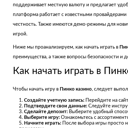
поддерживает местную валюту и предлагает удоб
платформа работает с известными провайдерами и
честность. Также имеются демо-режимы для нович
игрой.
Ниже мы проанализируем, как начать играть в
Пин
преимущества, а также вопросы безопасности и д
Как начать играть в Пинк
Чтобы начать игру в
Пинко казино
, следует выпо
Создайте учетную запись:
Перейдите на сайт
Подтвердите свои данные:
Следуйте инстру
Сделайте депозит:
Выберите удобный способ
Выберите игру:
Ознакомьтесь с ассортименто
Начните играть:
После выбора игры просто н