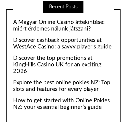
Recent Posts
A Magyar Online Casino áttekintése:
miért érdemes nálunk játszani?
Discover cashback opportunities at
WestAce Casino: a savvy player’s guide
Discover the top promotions at
KingHills Casino UK for an exciting
2026
Explore the best online pokies NZ: Top
slots and features for every player
How to get started with Online Pokies
NZ: your essential beginner’s guide