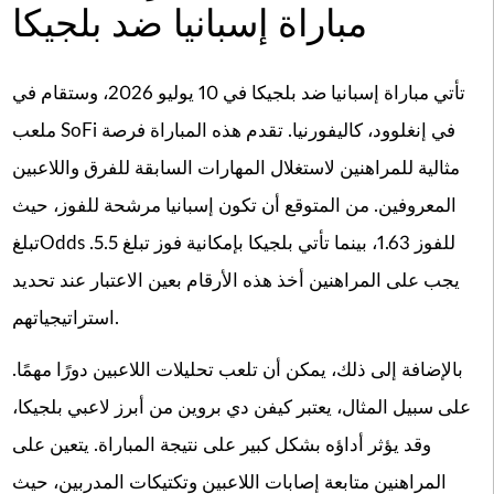
مباراة إسبانيا ضد بلجيكا
تأتي مباراة إسبانيا ضد بلجيكا في 10 يوليو 2026، وستقام في
ملعب SoFi في إنغلوود، كاليفورنيا. تقدم هذه المباراة فرصة
مثالية للمراهنين لاستغلال المهارات السابقة للفرق واللاعبين
المعروفين. من المتوقع أن تكون إسبانيا مرشحة للفوز، حيث
تبلغOdds للفوز 1.63، بينما تأتي بلجيكا بإمكانية فوز تبلغ 5.5.
يجب على المراهنين أخذ هذه الأرقام بعين الاعتبار عند تحديد
استراتيجياتهم.
بالإضافة إلى ذلك، يمكن أن تلعب تحليلات اللاعبين دورًا مهمًا.
على سبيل المثال، يعتبر كيفن دي بروين من أبرز لاعبي بلجيكا،
وقد يؤثر أداؤه بشكل كبير على نتيجة المباراة. يتعين على
المراهنين متابعة إصابات اللاعبين وتكتيكات المدربين، حيث