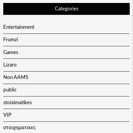
Categories
Entertainment
Frumzi
Games
Lizaro
Non AAMS
public
stoiximatikes
VIP
στοιχηματικες