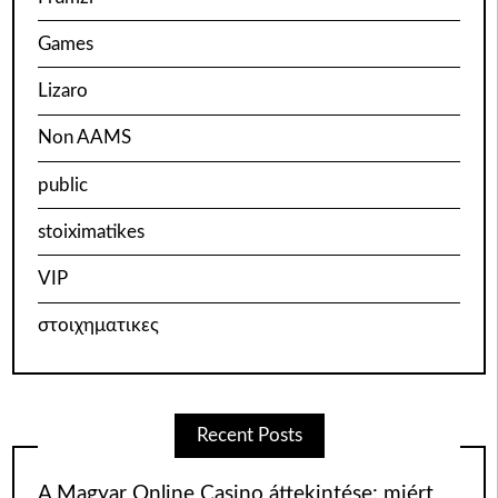
Games
Lizaro
Non AAMS
public
stoiximatikes
VIP
στοιχηματικες
Recent Posts
A Magyar Online Casino áttekintése: miért