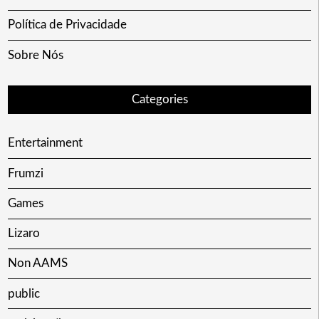
Política de Privacidade
Sobre Nós
Categories
Entertainment
Frumzi
Games
Lizaro
Non AAMS
public