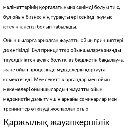
мәліметтерінің қорғалатынына сенімді болуы тиіс,
бұл ойын бизнесінің тұрақты әрі сенімді жұмыс
істеуінің негізі болып табылады.
Ойыншыларға арналған жауапты ойын принциптері
де енгізілді. Бұл принциптер ойыншыларға зиянды
тәуелділіктен аулақ болуға, өз бюджетін бақылауға,
және ойын процесінде мүдделерін қорғауға
көмектеседі. Мемлекеттік органдар мен ойын
мекемелері ойыншылардың жауапты ойын
мәдениетін дамыту үшін арнайы семинарлар мен
тренингтер өткізуді жоспарлап отыр.
Қаржылық жауапкершілік