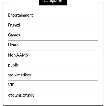
Categories
Entertainment
Frumzi
Games
Lizaro
Non AAMS
public
stoiximatikes
VIP
στοιχηματικες