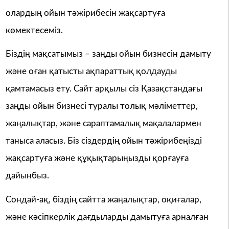
олардың ойын тәжірибесін жақсартуға
көмектесеміз.
Біздің мақсатымыз – заңды ойын бизнесін дамыту
және оған қатысты ақпараттық қолдауды
қамтамасыз ету. Сайт арқылы сіз Қазақстандағы
заңды ойын бизнесі туралы толық мәліметтер,
жаңалықтар, және сараптамалық мақалалармен
таныса аласыз. Біз сіздердің ойын тәжірибеңізді
жақсартуға және құқықтарыңызды қорғауға
дайынбыз.
Сондай-ақ, біздің сайтта жаңалықтар, оқиғалар,
және кәсіпкерлік дағдыларды дамытуға арналған