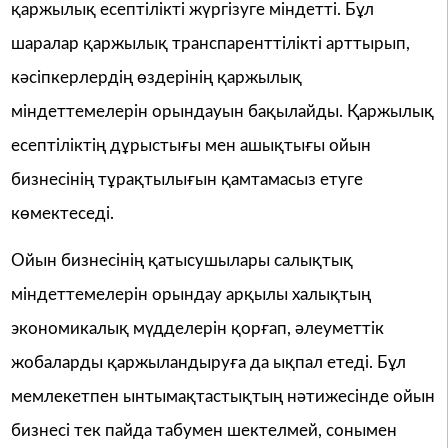
қаржылық есептілікті жүргізуге міндетті. Бұл
шаралар қаржылық транспаренттілікті арттырып,
кәсіпкерлердің өздерінің қаржылық
міндеттемелерін орындауын бақылайды. Қаржылық
есептіліктің дұрыстығы мен ашықтығы ойын
бизнесінің тұрақтылығын қамтамасыз етуге
көмектеседі.
Ойын бизнесінің қатысушылары салықтық
міндеттемелерін орындау арқылы халықтың
экономикалық мүдделерін қорғап, әлеуметтік
жобаларды қаржыландыруға да ықпал етеді. Бұл
мемлекетпен ынтымақтастықтың нәтижесінде ойын
бизнесі тек пайда табумен шектелмей, сонымен