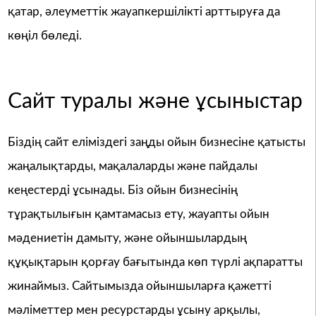
қатар, әлеуметтік жауапкершілікті арттыруға да
көңіл бөледі.
Сайт туралы және ұсыныстар
Біздің сайт еліміздегі заңды ойын бизнесіне қатысты
жаңалықтарды, мақалаларды және пайдалы
кеңестерді ұсынады. Біз ойын бизнесінің
тұрақтылығын қамтамасыз ету, жауапты ойын
мәдениетін дамыту, және ойыншылардың
құқықтарын қорғау бағытында көп түрлі ақпаратты
жинаймыз. Сайтымызда ойыншыларға қажетті
мәліметтер мен ресурстарды ұсыну арқылы,