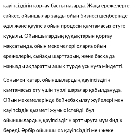
қауіпсіздігін қорғау басты назарда. Жаңа ережелерге
сәйкес, ойыншылар заңды ойын бизнесі шеңберінде
әділ және қауіпсіз ойын процесін қамтамасыз етуге
құқылы. Ойыншылардың құқықтарын қорғау
мақсатында, ойын мекемелері оларға ойын
ережелерін, сыйақы шарттарын, және басқа да
маңызды ақпаратты ашық түрде ұсынуға міндетті.
Сонымен қатар, ойыншылардың қауіпсіздігін
қамтамасыз ету үшін түрлі шаралар қабылдануда.
Ойын мекемелерінде бейнебақылау жүйелері мен
қауіпсіздік қызметі жұмыс істейді, бұл
ойыншылардың қауіпсіздігін арттыруға мүмкіндік
береді. Әрбір ойыншы өз қауіпсіздігі мен жеке