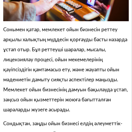
Сонымен қатар, мемлекет ойын бизнесін реттеу
арқылы халықтың мүддесін қорғауды басты назарда
ұстап отыр. Бұл реттеуші шаралар, мысалы,
лицензиялау процесі, ойын мекемелерінің
қауіпсіздігін қамтамасыз ету, және жауапты ойын
мәдениетін дамыту сияқты аспектілер маңызды.
Мемлекет ойын бизнесінің дамуын бақылауда ұстап,
заңсыз ойын қызметтерін жоюға бағытталған
шараларды жүзеге асырады.
Сондықтан, заңды ойын бизнесі елдің әлеуметтік-