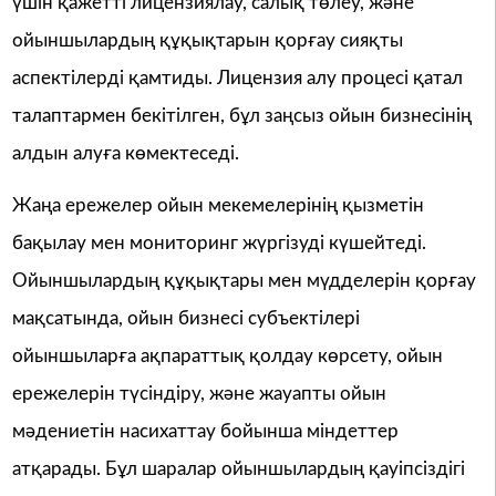
үшін қажетті лицензиялау, салық төлеу, және
ойыншылардың құқықтарын қорғау сияқты
аспектілерді қамтиды. Лицензия алу процесі қатал
талаптармен бекітілген, бұл заңсыз ойын бизнесінің
алдын алуға көмектеседі.
Жаңа ережелер ойын мекемелерінің қызметін
бақылау мен мониторинг жүргізуді күшейтеді.
Ойыншылардың құқықтары мен мүдделерін қорғау
мақсатында, ойын бизнесі субъектілері
ойыншыларға ақпараттық қолдау көрсету, ойын
ережелерін түсіндіру, және жауапты ойын
мәдениетін насихаттау бойынша міндеттер
атқарады. Бұл шаралар ойыншылардың қауіпсіздігі