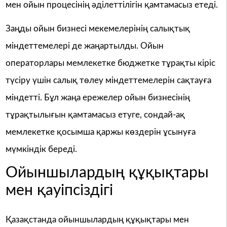
мен ойын процесінің әділеттілігін қамтамасыз етеді.
Заңды ойын бизнесі мекемелерінің салықтық
міндеттемелері де жаңартылды. Ойын
операторлары мемлекетке бюджетке тұрақты кіріс
түсіру үшін салық төлеу міндеттемелерін сақтауға
міндетті. Бұл жаңа ережелер ойын бизнесінің
тұрақтылығын қамтамасыз етуге, сондай-ақ
мемлекетке қосымша қаржы көздерін ұсынуға
мүмкіндік береді.
Ойыншылардың құқықтары
мен қауіпсіздігі
Қазақстанда ойыншылардың құқықтары мен