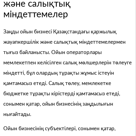
және салықтық
міндеттемелер
Заңды ойын бизнесі Қазақстандағы қаржылық
жауапкершілік және салықтық міндеттемелермен
тығыз байланысты. Ойын операторлары
мемлекетпен келісілген салық мөлшерлерін төлеуге
міндетті, бұл олардың тұрақты жұмыс істеуін
қамтамасыз етеді. Салық төлеу, мемлекетке
бюджетке тұрақты кірістерді қамтамасыз етеді,
сонымен қатар, ойын бизнесінің заңдылығын
нығайтады.
Ойын бизнесінің субъектілері, сонымен қатар,