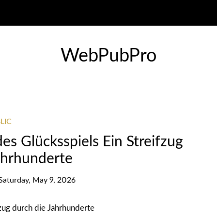
WebPubPro
LIC
es Glücksspiels Ein Streifzug
ahrhunderte
Saturday, May 9, 2026
fzug durch die Jahrhunderte