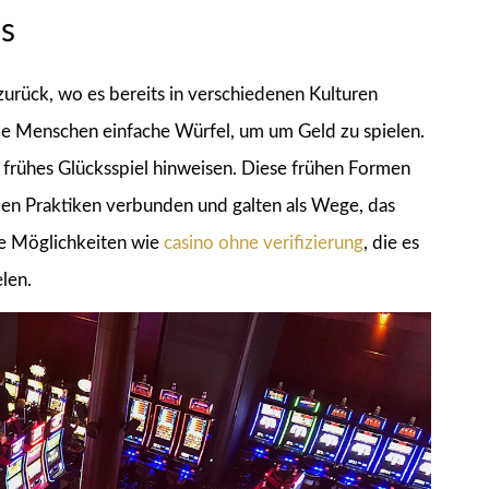
ls
 zurück, wo es bereits in verschiedenen Kulturen
die Menschen einfache Würfel, um um Geld zu spielen.
n frühes Glücksspiel hinweisen. Diese frühen Formen
ellen Praktiken verbunden und galten als Wege, das
ive Möglichkeiten wie
casino ohne verifizierung
, die es
len.