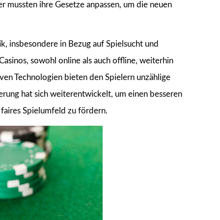
der mussten ihre Gesetze anpassen, um die neuen
tik, insbesondere in Bezug auf Spielsucht und
sinos, sowohl online als auch offline, weiterhin
tiven Technologien bieten den Spielern unzählige
erung hat sich weiterentwickelt, um einen besseren
 faires Spielumfeld zu fördern.