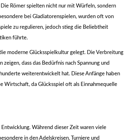
Die Römer spielten nicht nur mit Würfeln, sondern
besondere bei Gladiatorenspielen, wurden oft von
iele zu regulieren, jedoch stieg die Beliebtheit
tiken führte.
ie moderne Glücksspielkultur gelegt. Die Verbreitung
n zeigen, dass das Bedürfnis nach Spannung und
hrhunderte weiterentwickelt hat. Diese Anfänge haben
ie Wirtschaft, da Glücksspiel oft als Einnahmequelle
e Entwicklung. Während dieser Zeit waren viele
besondere in den Adelskreisen. Turniere und