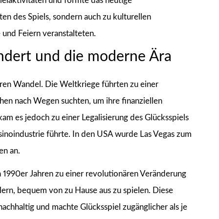
ielaktivitäten und formte das heutige
en des Spiels, sondern auch zu kulturellen
e und Feiern veranstalteten.
undert und die moderne Ära
eren Wandel. Die Weltkriege führten zu einer
hen nach Wegen suchten, um ihre finanziellen
m es jedoch zu einer Legalisierung des Glücksspiels
asinoindustrie führte. In den USA wurde Las Vegas zum
en an.
en 1990er Jahren zu einer revolutionären Veränderung
elern, bequem von zu Hause aus zu spielen. Diese
achhaltig und machte Glücksspiel zugänglicher als je