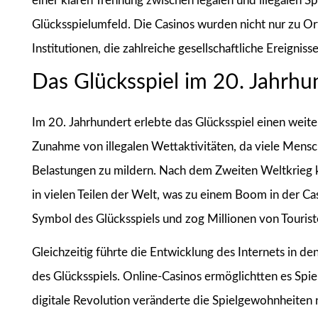
einer klaren Trennung zwischen legalen und illegalen Sp
Glücksspielumfeld. Die Casinos wurden nicht nur zu Ort
Institutionen, die zahlreiche gesellschaftliche Ereigniss
Das Glücksspiel im 20. Jahrh
Im 20. Jahrhundert erlebte das Glücksspiel einen weit
Zunahme von illegalen Wettaktivitäten, da viele Mensc
Belastungen zu mildern. Nach dem Zweiten Weltkrieg ka
in vielen Teilen der Welt, was zu einem Boom in der C
Symbol des Glücksspiels und zog Millionen von Tourist
Gleichzeitig führte die Entwicklung des Internets in d
des Glücksspiels. Online-Casinos ermöglichtten es Spi
digitale Revolution veränderte die Spielgewohnheiten n