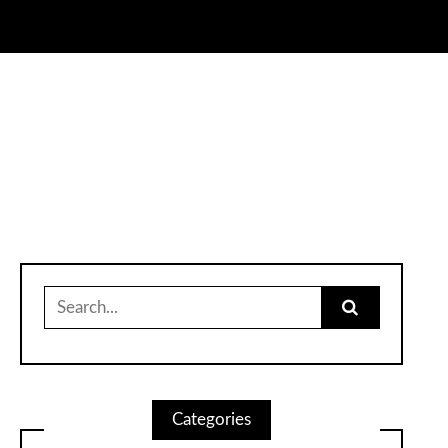
Search
for:
Categories