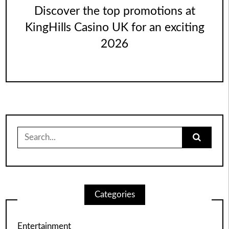
Discover the top promotions at
KingHills Casino UK for an exciting
2026
Search
for:
Categories
Entertainment