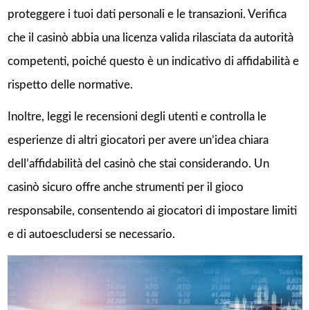
proteggere i tuoi dati personali e le transazioni. Verifica
che il casinò abbia una licenza valida rilasciata da autorità
competenti, poiché questo è un indicativo di affidabilità e
rispetto delle normative.
Inoltre, leggi le recensioni degli utenti e controlla le
esperienze di altri giocatori per avere un’idea chiara
dell’affidabilità del casinò che stai considerando. Un
casinò sicuro offre anche strumenti per il gioco
responsabile, consentendo ai giocatori di impostare limiti
e di autoescludersi se necessario.