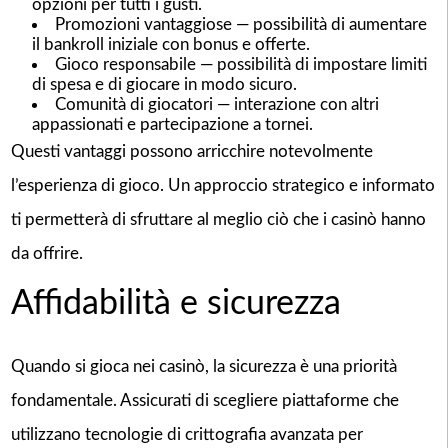
opzioni per tutti i gusti.
Promozioni vantaggiose — possibilità di aumentare
il bankroll iniziale con bonus e offerte.
Gioco responsabile — possibilità di impostare limiti
di spesa e di giocare in modo sicuro.
Comunità di giocatori — interazione con altri
appassionati e partecipazione a tornei.
Questi vantaggi possono arricchire notevolmente
l’esperienza di gioco. Un approccio strategico e informato
ti permetterà di sfruttare al meglio ciò che i casinò hanno
da offrire.
Affidabilità e sicurezza
Quando si gioca nei casinò, la sicurezza è una priorità
fondamentale. Assicurati di scegliere piattaforme che
utilizzano tecnologie di crittografia avanzata per