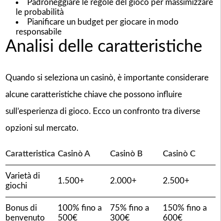
Padroneggiare le regole del gioco per massimizzare
le probabilità
Pianificare un budget per giocare in modo
responsabile
Analisi delle caratteristiche
Quando si seleziona un casinò, è importante considerare
alcune caratteristiche chiave che possono influire
sull’esperienza di gioco. Ecco un confronto tra diverse
opzioni sul mercato.
Caratteristica
Casinò A
Casinò B
Casinò C
Varietà di
1.500+
2.000+
2.500+
giochi
Bonus di
100% fino a
75% fino a
150% fino a
benvenuto
500€
300€
600€