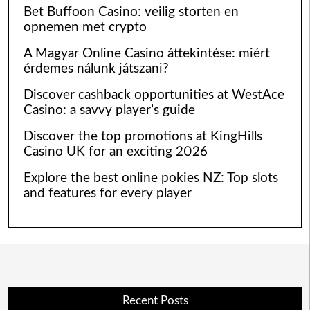
Bet Buffoon Casino: veilig storten en
opnemen met crypto
A Magyar Online Casino áttekintése: miért
érdemes nálunk játszani?
Discover cashback opportunities at WestAce
Casino: a savvy player’s guide
Discover the top promotions at KingHills
Casino UK for an exciting 2026
Explore the best online pokies NZ: Top slots
and features for every player
Recent Posts