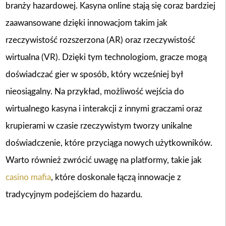
branży hazardowej. Kasyna online stają się coraz bardziej
zaawansowane dzięki innowacjom takim jak
rzeczywistość rozszerzona (AR) oraz rzeczywistość
wirtualna (VR). Dzięki tym technologiom, gracze mogą
doświadczać gier w sposób, który wcześniej był
nieosiągalny. Na przykład, możliwość wejścia do
wirtualnego kasyna i interakcji z innymi graczami oraz
krupierami w czasie rzeczywistym tworzy unikalne
doświadczenie, które przyciąga nowych użytkowników.
Warto również zwrócić uwagę na platformy, takie jak
casino mafia
, które doskonale łączą innowacje z
tradycyjnym podejściem do hazardu.