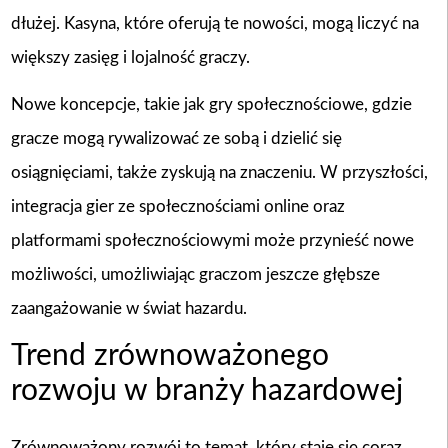
dłużej. Kasyna, które oferują te nowości, mogą liczyć na
większy zasięg i lojalność graczy.
Nowe koncepcje, takie jak gry społecznościowe, gdzie
gracze mogą rywalizować ze sobą i dzielić się
osiągnięciami, także zyskują na znaczeniu. W przyszłości,
integracja gier ze społecznościami online oraz
platformami społecznościowymi może przynieść nowe
możliwości, umożliwiając graczom jeszcze głębsze
zaangażowanie w świat hazardu.
Trend zrównoważonego
rozwoju w branży hazardowej
Zrównoważony rozwój to temat, który staje się coraz