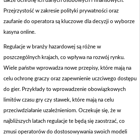
także ochronę ich danych osobowych i finansowych.
Przejrzystość w zakresie polityki prywatności oraz
zaufanie do operatora są kluczowe dla decyzji o wyborze
kasyna online.
Regulacje w branży hazardowej są różne w
poszczególnych krajach, co wpływa na rozwój rynku.
Wiele państw wprowadza nowe przepisy, które mają na
celu ochronę graczy oraz zapewnienie uczciwego dostępu
do gier. Przykłady to wprowadzenie obowiązkowych
limitów czasu gry czy stawek, które mają na celu
przeciwdziałanie uzależnieniom. Oczekuje się, że w
najbliższych latach regulacje te będą się zaostrzać, co
zmusi operatorów do dostosowywania swoich modeli