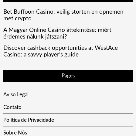
Bet Buffoon Casino: veilig storten en opnemen
met crypto
A Magyar Online Casino áttekintése: miért
érdemes nálunk játszani?
Discover cashback opportunities at WestAce
Casino: a savvy player’s guide
Pages
Aviso Legal
Contato
Política de Privacidade
Sobre Nós