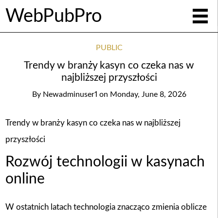
WebPubPro
PUBLIC
Trendy w branży kasyn co czeka nas w
najbliższej przyszłości
By
Newadminuser1
on
Monday, June 8, 2026
Trendy w branży kasyn co czeka nas w najbliższej
przyszłości
Rozwój technologii w kasynach
online
W ostatnich latach technologia znacząco zmienia oblicze