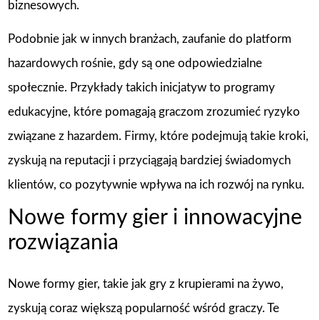
biznesowych.
Podobnie jak w innych branżach, zaufanie do platform
hazardowych rośnie, gdy są one odpowiedzialne
społecznie. Przykłady takich inicjatyw to programy
edukacyjne, które pomagają graczom zrozumieć ryzyko
związane z hazardem. Firmy, które podejmują takie kroki,
zyskują na reputacji i przyciągają bardziej świadomych
klientów, co pozytywnie wpływa na ich rozwój na rynku.
Nowe formy gier i innowacyjne
rozwiązania
Nowe formy gier, takie jak gry z krupierami na żywo,
zyskują coraz większą popularność wśród graczy. Te